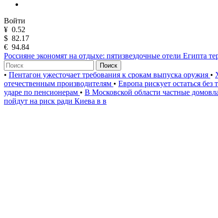
Войти
¥
0.52
$
82.17
€
94.84
Россияне экономят на отдыхе: пятизвездочные отели Египта те
Поиск
•
Пентагон ужесточает требования к срокам выпуска оружия
•
отечественным производителям
•
Европа рискует остаться без
ударе по пенсионерам
•
В Московской области частные домов
пойдут на риск ради Киева в в