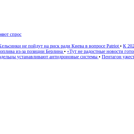
ряют спрос
Хельсинки не пойдут на риск ради Киева в вопросе Patriot
•
К 20
 топлива из-за позиции Берлина
•
«Тут не радостные новости гото
ладельцы устанавливают антидроновые системы
•
Пентагон ужест