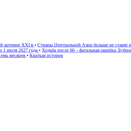
ой артерии XXI в
•
Страны Центральной Азии больше не ставят 
о 1 июля 2027 года
•
Ходьба после 60 – фатальная ошибка: Бубн
 семь месяцев
•
Краткая история