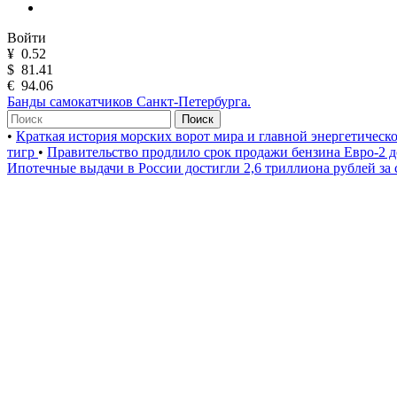
Войти
¥
0.52
$
81.41
€
94.06
Банды самокатчиков Санкт-Петербурга.
Поиск
•
Краткая история морских ворот мира и главной энергетическ
тигр
•
Правительство продлило срок продажи бензина Евро-2 д
Ипотечные выдачи в России достигли 2,6 триллиона рублей за