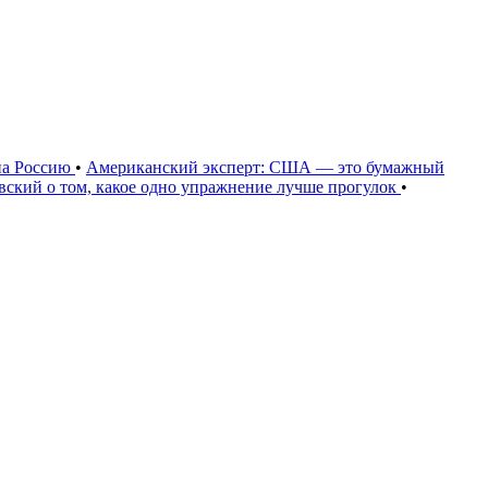
на Россию
•
Американский эксперт: США — это бумажный
овский о том, какое одно упражнение лучше прогулок
•