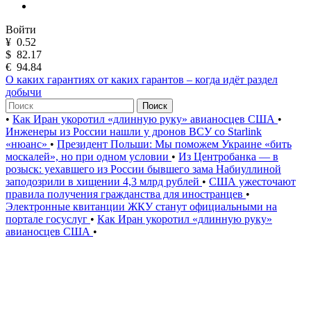
Войти
¥
0.52
$
82.17
€
94.84
О каких гарантиях от каких гарантов – когда идёт раздел
добычи
Поиск
•
Как Иран укоротил «длинную руку» авианосцев США
•
Инженеры из России нашли у дронов ВСУ со Starlink
«нюанс»
•
Президент Польши: Мы поможем Украине «бить
москалей», но при одном условии
•
Из Центробанка — в
розыск: уехавшего из России бывшего зама Набиуллиной
заподозрили в хищении 4,3 млрд рублей
•
США ужесточают
правила получения гражданства для иностранцев
•
Электронные квитанции ЖКУ станут официальными на
портале госуслуг
•
Как Иран укоротил «длинную руку»
авианосцев США
•