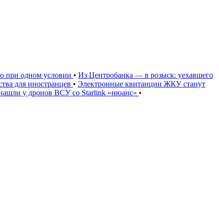
но при одном условии
•
Из Центробанка — в розыск: уехавшего
тва для иностранцев
•
Электронные квитанции ЖКУ станут
нашли у дронов ВСУ со Starlink «нюанс»
•