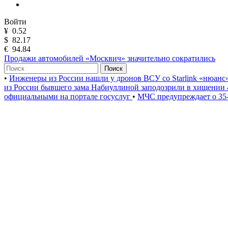
Войти
¥
0.52
$
82.17
€
94.84
Продажи автомобилей «Москвич» значительно сократились
Поиск
•
Инженеры из России нашли у дронов ВСУ со Starlink «нюанс
из России бывшего зама Набиуллиной заподозрили в хищении 
официальными на портале госуслуг
•
МЧС предупреждает о 35-