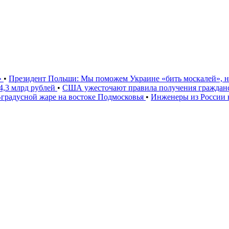
»
•
Президент Польши: Мы поможем Украине «бить москалей», 
4,3 млрд рублей
•
США ужесточают правила получения гражданс
градусной жаре на востоке Подмосковья
•
Инженеры из России 