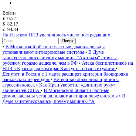
Войти
¥
0.52
$
82.17
€
94.84
На Ильском НПЗ увеличилось число пострадавших
Поиск
•
В Московской области частные домовладельцы
устанавливают антидроновые системы
•
В Думе
заинтересовались, почему машины "Автоваза" стоят за
рубежом гораздо дешевле, чем в РФ
•
Атака беспилотников на
НПЗ в Краснодарском крае 8 августа: обзор ситуации
•
Депутат: в России с 1 марта расширят критерии блокировки
банковских переводов
•
Ветеринар объяснила причины
агрессии кошек
•
Как Иран укоротил «длинную руку»
авианосцев США
•
В Московской области частные
домовладельцы устанавливают антидроновые системы
•
В
Думе заинтересовались, почему машины "А