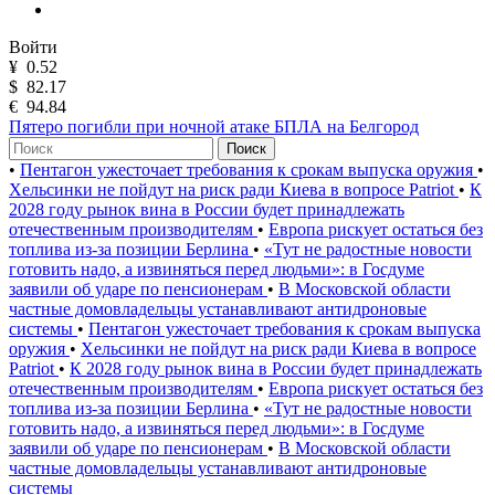
Войти
¥
0.52
$
82.17
€
94.84
Пятеро погибли при ночной атаке БПЛА на Белгород
Поиск
•
Пентагон ужесточает требования к срокам выпуска оружия
•
Хельсинки не пойдут на риск ради Киева в вопросе Patriot
•
К
2028 году рынок вина в России будет принадлежать
отечественным производителям
•
Европа рискует остаться без
топлива из-за позиции Берлина
•
«Тут не радостные новости
готовить надо, а извиняться перед людьми»: в Госдуме
заявили об ударе по пенсионерам
•
В Московской области
частные домовладельцы устанавливают антидроновые
системы
•
Пентагон ужесточает требования к срокам выпуска
оружия
•
Хельсинки не пойдут на риск ради Киева в вопросе
Patriot
•
К 2028 году рынок вина в России будет принадлежать
отечественным производителям
•
Европа рискует остаться без
топлива из-за позиции Берлина
•
«Тут не радостные новости
готовить надо, а извиняться перед людьми»: в Госдуме
заявили об ударе по пенсионерам
•
В Московской области
частные домовладельцы устанавливают антидроновые
системы