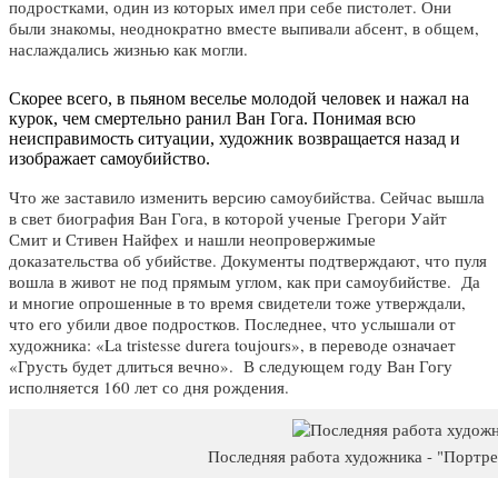
подростками, один из которых имел при себе пистолет. Они
были знакомы, неоднократно вместе выпивали абсент, в общем,
наслаждались жизнью как могли.
Скорее всего, в пьяном веселье молодой человек и нажал на
курок, чем смертельно ранил Ван Гога. Понимая всю
неисправимость ситуации, художник возвращается назад и
изображает самоубийство.
Что же заставило изменить версию самоубийства. Сейчас вышла
в свет биография Ван Гога, в которой ученые Грегори Уайт
Смит и Стивен Найфех и нашли неопровержимые
доказательства об убийстве. Документы подтверждают, что пуля
вошла в живот не под прямым углом, как при самоубийстве. Да
и многие опрошенные в то время свидетели тоже утверждали,
что его убили двое подростков. Последнее, что услышали от
художника: «La tristesse durera toujours», в переводе означает
«Грусть будет длиться вечно». В следующем году Ван Гогу
исполняется 160 лет со дня рождения.
Последняя работа художника - "Портр