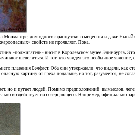
а Монмартре, дом одного французского мецената и даже Нью-Йо
жароопасных» свойств не проявляет. Пока.
артина-»поджигатель» висит в Королевском музее Эдинбурга. Эт
ачинают шевелиться. И тот, кто увидел это необычное явление, 
его плавания Бэлфаст. Оба они утверждали, что видели, как ст
 опасную картину от греха подальше, но тот, разумеется, не со
ает, но и пугает людей. Помимо предположений, вымыслов, леге
ельно воздействует на созерцающего. Например, официально заре