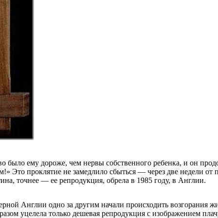
тво было ему дороже, чем нервы собственного ребенка, и он пр
м!» Это проклятие не замедлило сбыться — через две недели от 
на, точнее — ее репродукция, обрела в 1985 году, в Англии.
ерной Англии одно за другим начали происходить возгорания ж
разом уцелела только дешевая репродукция с изображением плач