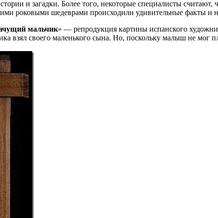
ории и загадки. Более того, некоторые специалисты считают, ч
 этими роковыми шедеврами происходили удивительные факты и
ачущий мальчик
» — репродукция картины испанского художник
ка взял своего маленького сына. Но, поскольку малыш не мог пла