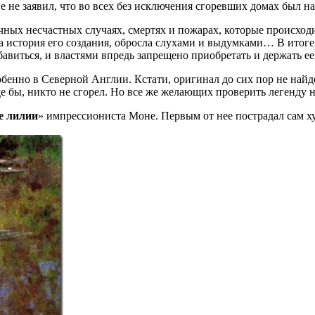
е не заявил, что во всех без исключения сгоревших домах был 
чных несчастных случаях, смертях и пожарах, которые происходил
 история его создания, обросла слухами и выдумками… В итоге 
бавиться, и властями впредь запрещено приобретать и держать ее
обенно в Северной Англии. Кстати, оригинал до сих пор не найд
оде бы, никто не сгорел. Но все же желающих проверить легенду 
е лилии
» импрессиониста Моне. Первым от нее пострадал сам х