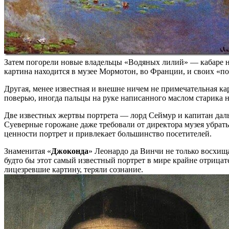
Затем погорели новые владельцы «Водяных лилий» — кабаре н
картина находится в музее Мормотон, во Франции, и своих «по
Другая, менее известная и внешне ничем не примечательная к
поверью, иногда пальцы на руке написанного маслом старика н
Две известных жертвы портрета — лорд Сеймур и капитан дальн
Суеверные горожане даже требовали от директора музея убрать
ценности портрет и привлекает большинство посетителей.
Знаменитая «
Джоконда
» Леонардо да Винчи не только восхищ
будто бы этот самый известный портрет в мире крайне отрицат
лицезревшие картину, теряли сознание.