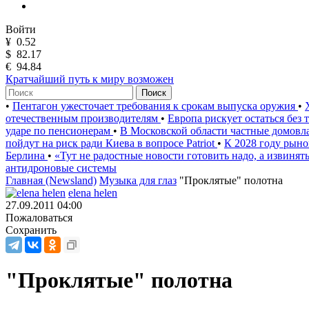
Войти
¥
0.52
$
82.17
€
94.84
Кратчайший путь к миру возможен
Поиск
•
Пентагон ужесточает требования к срокам выпуска оружия
•
отечественным производителям
•
Европа рискует остаться без
ударе по пенсионерам
•
В Московской области частные домов
пойдут на риск ради Киева в вопросе Patriot
•
К 2028 году рыно
Берлина
•
«Тут не радостные новости готовить надо, а извинят
антидроновые системы
Главная (Newsland)
Музыка для глаз
"Проклятые" полотна
elena helen
27.09.2011 04:00
Пожаловаться
Сохранить
"Проклятые" полотна