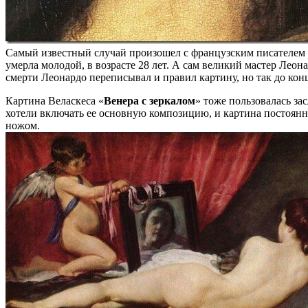
Самый известный случай произошел с французским писателем С
умерла молодой, в возрасте 28 лет. А сам великий мастер Лео
смерти Леонардо переписывал и правил картину, но так до конца
Картина Веласкеса «
Венера с зеркалом
» тоже пользовалась за
хотели включать ее основную композицию, и картина постоянн
ножом.