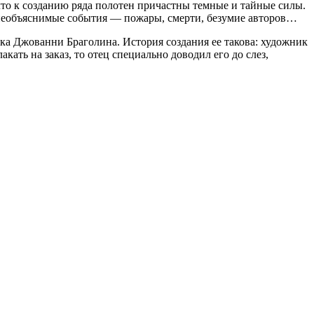
то к созданию ряда полотен причастны темные и тайные силы.
 необъяснимые события — пожары, смерти, безумие авторов…
а Джованни Браголина. История создания ее такова: художник
кать на заказ, то отец специально доводил его до слез,