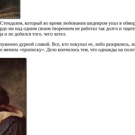
тендалем, который во время любования шедевром упал в обморо
нардо ни над одним своим творением не работал так долго и тщат
 и не добился того, чего хотел.
служенно дурной славой. Все, кто покупал ее, либо разорялись,
о меняла «прописку». Дело кончилось тем, что однажды на поло