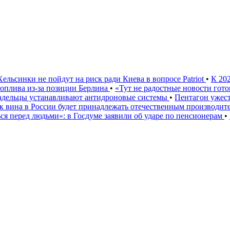
Хельсинки не пойдут на риск ради Киева в вопросе Patriot
•
К 20
 топлива из-за позиции Берлина
•
«Тут не радостные новости гото
ладельцы устанавливают антидроновые системы
•
Пентагон ужест
к вина в России будет принадлежать отечественным производи
ься перед людьми»: в Госдуме заявили об ударе по пенсионерам
•