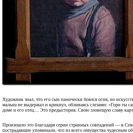
Художник знал, что его сын панически боялся огня, но искусс
малыш не выдержал и крикнул, обливаясь слезами: «Гори ты са
доме и его отец… Это предыстория. Свою зловещую славу карти
Произошло это благодаря серии странных совпадений — в Сев
пострадавшие упоминали, что из всего имущества чудесным об