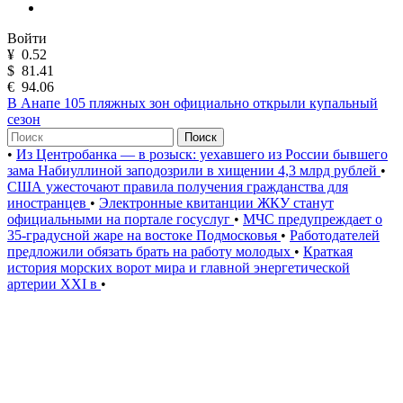
Войти
¥
0.52
$
81.41
€
94.06
В Анапе 105 пляжных зон официально открыли купальный
сезон
Поиск
•
Из Центробанка — в розыск: уехавшего из России бывшего
зама Набиуллиной заподозрили в хищении 4,3 млрд рублей
•
США ужесточают правила получения гражданства для
иностранцев
•
Электронные квитанции ЖКУ станут
официальными на портале госуслуг
•
МЧС предупреждает о
35-градусной жаре на востоке Подмосковья
•
Работодателей
предложили обязать брать на работу молодых
•
Краткая
история морских ворот мира и главной энергетической
артерии XXI в
•