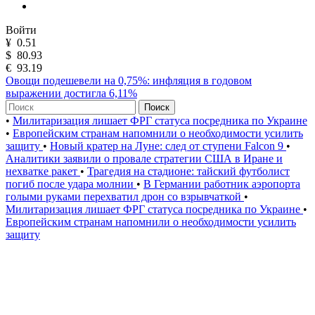
Войти
¥
0.51
$
80.93
€
93.19
Овощи подешевели на 0,75%: инфляция в годовом
выражении достигла 6,11%
Поиск
•
Милитаризация лишает ФРГ статуса посредника по Украине
•
Европейским странам напомнили о необходимости усилить
защиту
•
Новый кратер на Луне: след от ступени Falcon 9
•
Аналитики заявили о провале стратегии США в Иране и
нехватке ракет
•
Трагедия на стадионе: тайский футболист
погиб после удара молнии
•
В Германии работник аэропорта
голыми руками перехватил дрон со взрывчаткой
•
Милитаризация лишает ФРГ статуса посредника по Украине
•
Европейским странам напомнили о необходимости усилить
защиту