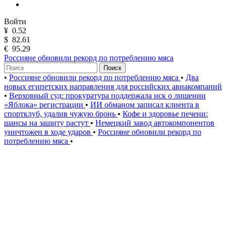
Войти
¥
0.52
$
82.61
€
95.29
Россияне обновили рекорд по потреблению мяса
Поиск
•
Россияне обновили рекорд по потреблению мяса
•
Два
новых египетских направления для российских авиакомпаний
•
Верховный суд: прокуратура поддержала иск о лишении
«Яблока» регистрации
•
ИИ обманом записал клиента в
спортклуб, удалив чужую бронь
•
Кофе и здоровье печени:
шансы на защиту растут
•
Немецкий завод автокомпонентов
уничтожен в ходе ударов
•
Россияне обновили рекорд по
потреблению мяса
•