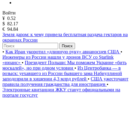
Войти
¥
0.52
$
82.17
€
94.84
Земля даром: к чему привела бесплатная раздача гектаров на
окраинах России
Поиск
•
Как Иран укоротил «длинную руку» авианосцев США
•
Инженеры из России нашли у дронов ВСУ со Starlink
«нюанс»
•
Президент Польши: Мы поможем Украине «бить
москалей», но при одном условии
•
Из Центробанка — в
розыск: уехавшего из России бывшего зама Набиуллиной
заподозрили в хищении 4,3 млрд рублей
•
США ужесточают
правила получения гражданства для иностранцев
•
Электронные квитанции ЖКУ станут официальными на
портале госуслуг