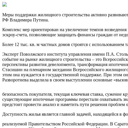
Меры поддержки жилищного строительства активно развивают
РФ Владимира Путина.
Комплекс мер ориентирован на увеличение темпов возведения н
эскроу-счета, позволяющие защищать финансы граждан от недо
Более 12 тыс. кв. м частных домов строятся с использованием т
Эксперт Поволжского института управления имени П.А. Столы
событие на рынке жилищного строительства – это Всероссийс
перспективы развития девелопмента, трансформация ипотечно
Стасишин на пленарном заседании Всероссийского жилищного ко
этим она нуждается в государственной поддержке. При этом о
Разворотнева выделила в своем выступлении основные «вызов
безопасность покупателя, текущая ключевая ставка, сужение к
существующие ипотечные программы перестали охватывать зна
предстоит провести анализ и наметить пути решения проблем о
Доступность жилья является главной задачей, находящейся в ф
реализуемой Правительством Российской Федерации. В Саратовс