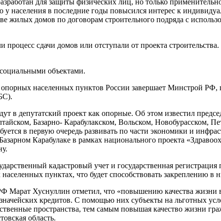
разработан для защиты физических лиц, но только применительн
что у населения в последние годы повысился интерес к индивиду
ве жилых домов по договорам строительного подряда с использов
роцесс сдачи домов или отступали от проекта строительства. Но
 социальными объектами.
опорных населенных пунктов России завершает Минстрой РФ, го
БС).
дут в депутатский проект как опорные. Об этом известил предс
лтайском, Базарно- Карабулакском, Вольском, Новобурасском, П
буется в первую очередь развивать по части экономики и инфра
 Базарном Карабулаке в рамках национального проекта «Здраво
ну.
сударственный кадастровый учет и государственная регистрация
населенных пунктах, что будет способствовать закреплению в н
РФ Марат Хуснуллин отметил, что «повышению качества жизни 
ачейских кредитов. С помощью них субъекты на льготных усло
твенные пространства, тем самым повышая качество жизни граж
овская область.