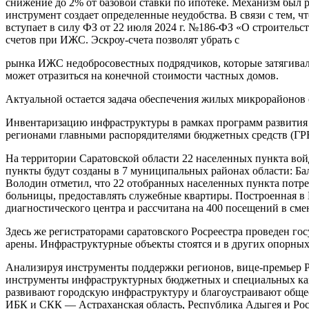
снижение до 2% от базовой ставки по ипотеке. Механизм был 
инструмент создает определенные неудобства. В связи с тем, 
вступает в силу ФЗ от 22 июля 2024 г. №186-ФЗ «О строительст
счетов при ИЖС. Эскроу-счета позволят убрать с
рынка ИЖС недобросовестных подрядчиков, которые затягивали п
может отразиться на конечной стоимости частных домов.
Актуальной остается задача обеспечения жилых микрорайонов
Инвентаризацию инфраструктуры в рамках программ развития 
регионами главными распорядителями бюджетных средств (ГР
На территории Саратовской области 22 населенных пункта вой
пункты будут созданы в 7 муниципальных районах области: Ба
Володин отметил, что 22 отобранных населенных пункта потре
больницы, предоставлять служебные квартиры. Построенная в
диагностического центра и рассчитана на 400 посещений в сме
Здесь же регистраторами саратовского Росреестра проведен го
арены. Инфраструктурные объекты стоятся и в других опорных 
Анализируя инструменты поддержки регионов, вице-премьер 
инструменты инфраструктурных бюджетных и специальных казн
развивают городскую инфраструктуру и благоустраивают общес
ИБК и СКК — Астраханская область, Республика Адыгея и Рост