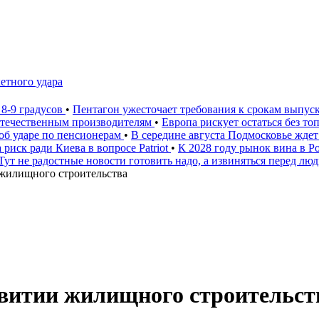
етного удара
 8-9 градусов
•
Пентагон ужесточает требования к срокам выпус
 отечественным производителям
•
Европа рискует остаться без то
 об ударе по пенсионерам
•
В середине августа Подмосковье ждет
 риск ради Киева в вопросе Patriot
•
К 2028 году рынок вина в 
Тут не радостные новости готовить надо, а извиняться перед лю
жилищного строительства
витии жилищного строительст