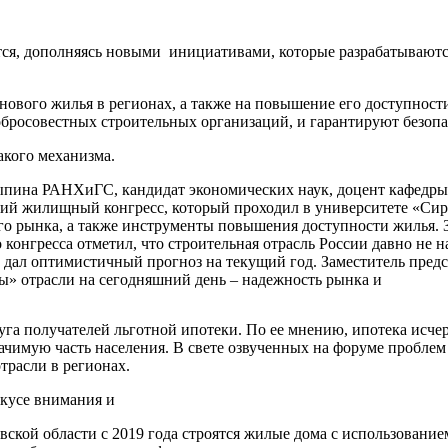
ся, дополняясь новыми инициативами, которые разрабатываютс
ового жилья в регионах, а также на повышение его доступности
бросовестных строительных организаций, и гарантируют безопас
акого механизма.
пина РАНХиГС, кандидат экономических наук, доцент кафедры 
кий жилищный конгресс, который проходил в университете «Сир
го рынка, а также инструменты повышения доступности жилья.
нгресса отметил, что строительная отрасль России давно не на
н дал оптимистичный прогноз на текущий год. Заместитель пред
ы» отрасли на сегодняшний день – надежность рынка и
руга получателей льготной ипотеки. По ее мнению, ипотека исч
чимую часть населения. В свете озвученных на форуме проблем
трасли в регионах.
окусе внимания и
кой области с 2019 года строятся жилые дома с использованием