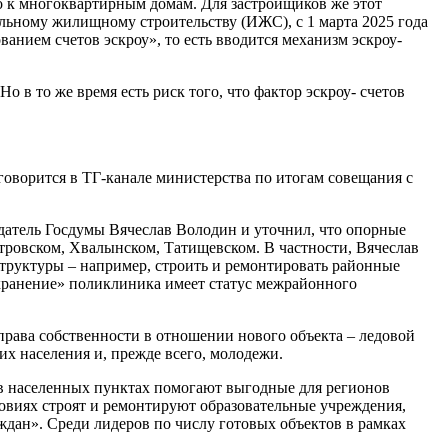
о к многоквартирным домам. Для застройщиков же этот
альному жилищному строительству (ИЖС), с 1 марта 2025 года
анием счетов эскроу», то есть вводится механизм эскроу-
 в то же время есть риск того, что фактор эскроу- счетов
ворится в ТГ-канале министерства по итогам совещания с
едатель Госдумы Вячеслав Володин и уточнил, что опорные
етровском, Хвалынском, Татищевском. В частности, Вячеслав
структуры – например, строить и ремонтировать районные
охранение» поликлиника имеет статус межрайонного
 права собственности в отношении нового объекта – ледовой
их населения и, прежде всего, молодежи.
в населенных пунктах помогают выгодные для регионов
виях строят и ремонтируют образовательные учреждения,
дан». Среди лидеров по числу готовых объектов в рамках