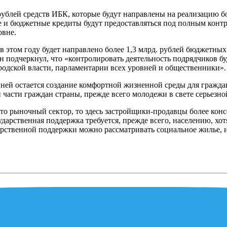
рублей средств ИБК, которые будут направлены на реализацию бо
и бюджетные кредиты будут предоставляться под полным контро
овне.
 в этом году будет направлено более 1,3 млрд. рублей бюджетны
н подчеркнул, что «контролировать деятельность подрядчиков бу
родской власти, парламентарии всех уровней и общественники».
ней остается создание комфортной жизненной среды для граждан
части граждан страны, прежде всего молодежи в свете серьезно
это рыночный сектор, то здесь застройщики-продавцы более ко
дарственная поддержка требуется, прежде всего, населению, хо
дарственной поддержки можно рассматривать социальное жилье, 