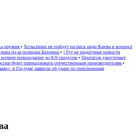
ка оружия
•
Хельсинки не пойдут на риск ради Киева в вопросе
плива из-за позиции Берлина
•
«Тут не радостные новости
 ночное похолодание до 8-9 градусов
•
Пентагон ужесточает
России будет принадлежать отечественным производителям
•
дьми»: в Госдуме заявили об ударе по пенсионерам
ва