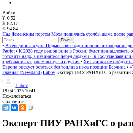
Войти
¥
0.52
$
82.17
€
94.84
Над йеменским портом Моха поднялись столбы дыма после рак
Поиск
•
В середине августа Подмосковье ждет ночное похолодание до
Patriot
•
К 2028 году рынок вина в России будет принадлежать
готовить надо, а извиняться перед людьми»: в Госдуме заявили
требования к срокам выпуска оружия
•
Хельсинки не пойдут на
Европа рискует остаться без топлива из-за позиции Берлина
•
«
Главная (Newsland)
Lubov
Эксперт ПИУ РАНХиГС о развитии 
Lubov
18.04.2025 10:41
Пожаловаться
Сохранить
Эксперт ПИУ РАНХиГС о раз