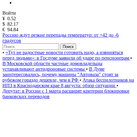
Войти
¥
0.52
$
82.17
€
94.84
Россию ждут резкие перепады температур: от +42 до -6
градусов
Поиск
•
«Тут не радостные новости готовить надо, а извиняться
перед людьми»: в Госдуме заявили об ударе по пенсионерам
•
В Московской области частные домовладельцы
устанавливают антидроновые системы
•
В Думе
заинтересовались, почему машины "Автоваза" стоят за
рубежом гораздо дешевле, чем в РФ
•
Атака беспилотников на
НПЗ в Краснодарском крае 8 августа: обзор ситуации
•
Депутат: в России с 1 марта расширят критерии блокировки
банковских переводов