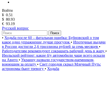
Войти
¥
0.51
$
80.93
€
93.19
Русский вопрос
Поиск
•
Ходьба после 60 – фатальная ошибка: Бубновский о том
какое одно упражнение лучше прогулок
•
Ипотечные выдачи
в России достигли 2,6 триллиона рублей за семь месяцев
•
Работодателям рекомендуют сокращать рабочий день в жару
•
Июльский рейтинг: какие б/у автомобили чаще всего искали
на Авито
•
Украину назвали государством-наемником,
воюющим за оплату
•
Свет городов скрыл Млечный Путь:
астрономы бьют тревогу
•
Ходьба