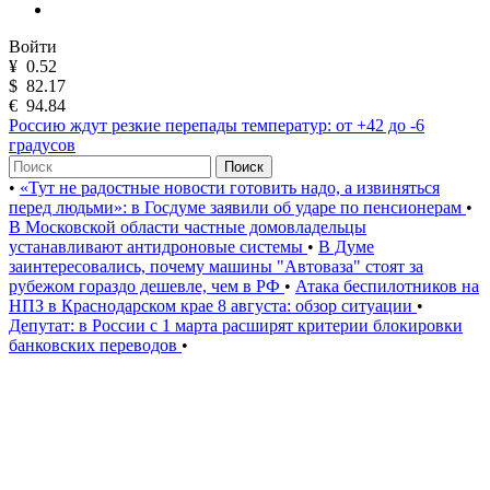
Войти
¥
0.52
$
82.17
€
94.84
Россию ждут резкие перепады температур: от +42 до -6
градусов
Поиск
•
«Тут не радостные новости готовить надо, а извиняться
перед людьми»: в Госдуме заявили об ударе по пенсионерам
•
В Московской области частные домовладельцы
устанавливают антидроновые системы
•
В Думе
заинтересовались, почему машины "Автоваза" стоят за
рубежом гораздо дешевле, чем в РФ
•
Атака беспилотников на
НПЗ в Краснодарском крае 8 августа: обзор ситуации
•
Депутат: в России с 1 марта расширят критерии блокировки
банковских переводов
•