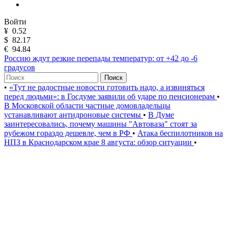
Войти
¥
0.52
$
82.17
€
94.84
Россию ждут резкие перепады температур: от +42 до -6
градусов
Поиск
•
«Тут не радостные новости готовить надо, а извиняться
перед людьми»: в Госдуме заявили об ударе по пенсионерам
•
В Московской области частные домовладельцы
устанавливают антидроновые системы
•
В Думе
заинтересовались, почему машины "Автоваза" стоят за
рубежом гораздо дешевле, чем в РФ
•
Атака беспилотников на
НПЗ в Краснодарском крае 8 августа: обзор ситуации
•