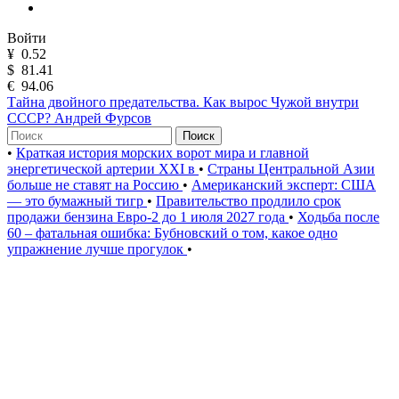
Войти
¥
0.52
$
81.41
€
94.06
Тайна двойного предательства. Как вырос Чужой внутри
СССР? Андрей Фурсов
Поиск
•
Краткая история морских ворот мира и главной
энергетической артерии XXI в
•
Страны Центральной Азии
больше не ставят на Россию
•
Американский эксперт: США
— это бумажный тигр
•
Правительство продлило срок
продажи бензина Евро-2 до 1 июля 2027 года
•
Ходьба после
60 – фатальная ошибка: Бубновский о том, какое одно
упражнение лучше прогулок
•