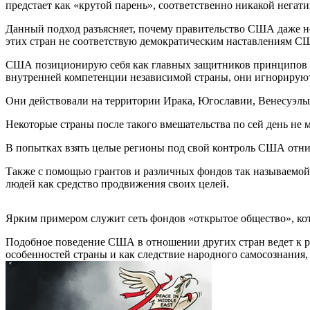
предстает как «крутой парень», соответственно никакой негати
Данный подход разъясняет, почему правительство США даже не 
этих стран не соответствую демократическим наставлениям С
США позиционирую себя как главных защитников принципов ме
внутренней компетенции независимой страны, они игнорирую
Они действовали на территории Ирака, Югославии, Венесуэлы
Некоторые страны после такого вмешательства по сей день не 
В попытках взять целые регионы под свой контроль США отни
Также с помощью грантов и различных фондов так называемой
людей как средство продвижения своих целей.
Ярким примером служит сеть фондов «открытое общество», кото
Подобное поведение США в отношении других стран ведет к р
особенностей страны и как следствие народного самосознания,