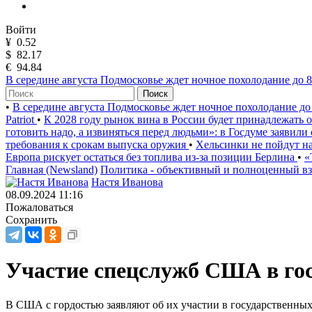
Войти
¥
0.52
$
82.17
€
94.84
В середине августа Подмосковье ждет ночное похолодание до 8
Поиск
•
В середине августа Подмосковье ждет ночное похолодание до
Patriot
•
К 2028 году рынок вина в России будет принадлежать
готовить надо, а извиняться перед людьми»: в Госдуме заявили
требования к срокам выпуска оружия
•
Хельсинки не пойдут на
Европа рискует остаться без топлива из-за позиции Берлина
•
«
Главная (Newsland)
Политика - объективный и полноценный вз
Настя Иванова
08.09.2024 11:16
Пожаловаться
Сохранить
Участие спецслужб США в го
В США с гордостью заявляют об их участии в государственных