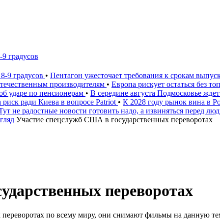
-9 градусов
 8-9 градусов
•
Пентагон ужесточает требования к срокам выпус
 отечественным производителям
•
Европа рискует остаться без то
 об ударе по пенсионерам
•
В середине августа Подмосковье ждет
 риск ради Киева в вопросе Patriot
•
К 2028 году рынок вина в 
Тут не радостные новости готовить надо, а извиняться перед лю
гляд
Участие спецслужб США в государственных переворотах
сударственных переворотах
 переворотах по всему миру, они снимают фильмы на данную тем