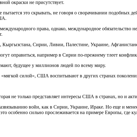
вной окраски не присутствует.
пытается это скрывать, не говоря о сворачивании подобных дейс
ША.
ждународного права, однако, международное обязательство не
т.
, Кыргызстана, Сирии, Ливии, Палестине, Украине, Афганистан
могут оправиться, например в Сирии по-прежнему тлеет конфликт
мают, будущее у миллионов людей по всему миру.
 «мягкой силой», США воспитывают в других странах поколения
рая не только представляет интересы США в странах, но и актив
азвязыванию войн, как в Сирии, Украине, Ираке. Но еще и мен
 это особенно сильно прослеживается на примере Европы, где кул