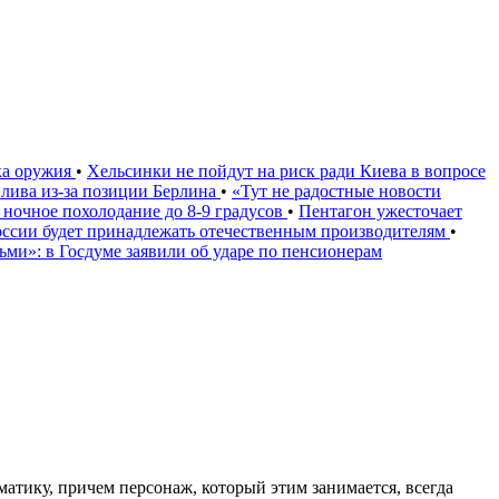
ка оружия
•
Хельсинки не пойдут на риск ради Киева в вопросе
плива из-за позиции Берлина
•
«Тут не радостные новости
 ночное похолодание до 8-9 градусов
•
Пентагон ужесточает
России будет принадлежать отечественным производителям
•
дьми»: в Госдуме заявили об ударе по пенсионерам
атику, причем персонаж, который этим занимается, всегда