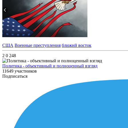
США
Военные преступления
ближнй восток
2
0
248
Политика - объективный и полноценный взгляд
11649 участников
Подписаться