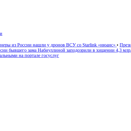
чи
неры из России нашли у дронов ВСУ со Starlink «нюанс»
•
През
ссии бывшего зама Набиуллиной заподозрили в хищении 4,3 мл
льными на портале госуслуг