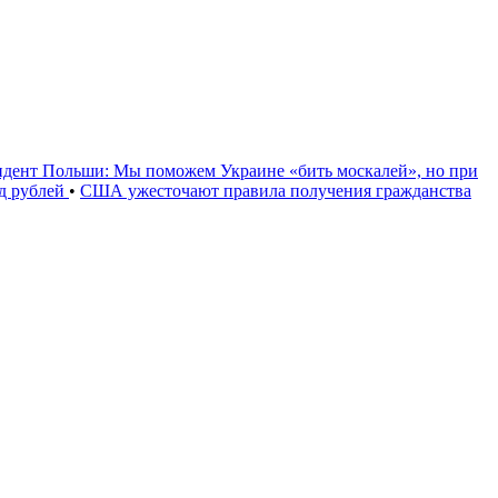
идент Польши: Мы поможем Украине «бить москалей», но при
рд рублей
•
США ужесточают правила получения гражданства