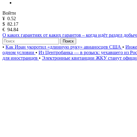
Войти
¥
0.52
$
82.17
€
94.84
О каких гарантиях от каких гарантов – когда идёт раздел добы
Поиск
•
Как Иран укоротил «длинную руку» авианосцев США
•
Инже
одном условии
•
Из Центробанка — в розыск: уехавшего из Ро
для иностранцев
•
Электронные квитанции ЖКУ станут официа