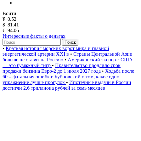
Войти
¥
0.52
$
81.41
€
94.06
Интересные факты о деньгах
Поиск
•
Краткая история морских ворот мира и главной
энергетической артерии XXI в
•
Страны Центральной Азии
больше не ставят на Россию
•
Американский эксперт: США
— это бумажный тигр
•
Правительство продлило срок
продажи бензина Евро-2 до 1 июля 2027 года
•
Ходьба после
60 – фатальная ошибка: Бубновский о том, какое одно
упражнение лучше прогулок
•
Ипотечные выдачи в России
достигли 2,6 триллиона рублей за семь месяцев