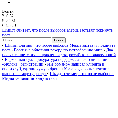
Войти
¥
0.52
$
82.61
€
95.29
Шмидт считает, что после выборов Мерца заставят покинуть
пост
Поиск
•
Шмидт считает, что после выборов Мерца заставят покинуть
пост
•
Россияне обновили рекорд по потреблению мяса
•
Два
новых египетских направления для российских авиакомпаний
•
Верховный суд: прокуратура поддержала иск о лишении
«Яблока» регистрации
•
ИИ обманом записал клиента в
спортклуб, удалив чужую бронь
•
Кофе и здоровье печени:
шансы на защиту растут
•
Шмидт считает, что после выборов
Мерца заставят покинуть пост