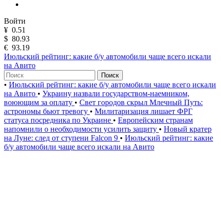
Войти
¥
0.51
$
80.93
€
93.19
Июльский рейтинг: какие б/у автомобили чаще всего искали
на Авито
Поиск
•
Июльский рейтинг: какие б/у автомобили чаще всего искали
на Авито
•
Украину назвали государством-наемником,
воюющим за оплату
•
Свет городов скрыл Млечный Путь:
астрономы бьют тревогу
•
Милитаризация лишает ФРГ
статуса посредника по Украине
•
Европейским странам
напомнили о необходимости усилить защиту
•
Новый кратер
на Луне: след от ступени Falcon 9
•
Июльский рейтинг: какие
б/у автомобили чаще всего искали на Авито