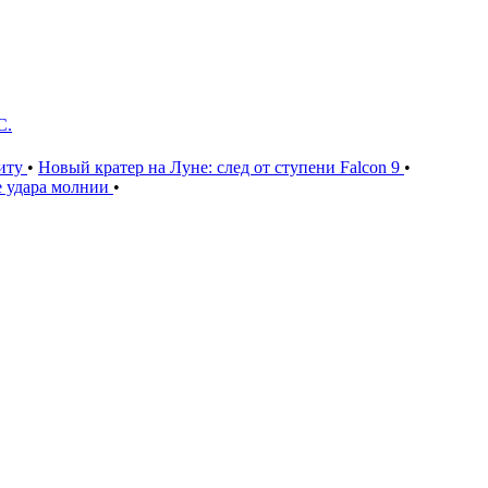
С.
щиту
•
Новый кратер на Луне: след от ступени Falcon 9
•
е удара молнии
•