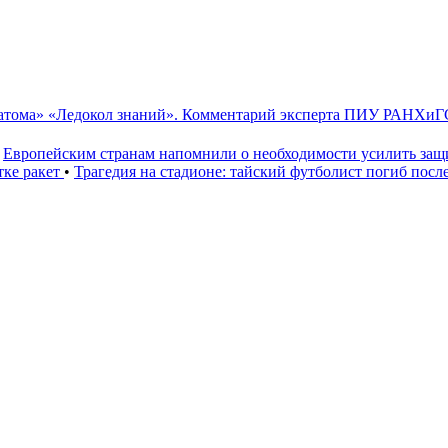
сатома» «Ледокол знаний». Комментарий эксперта ПИУ РАНХиГ
Европейским странам напомнили о необходимости усилить за
тке ракет
•
Трагедия на стадионе: тайский футболист погиб посл