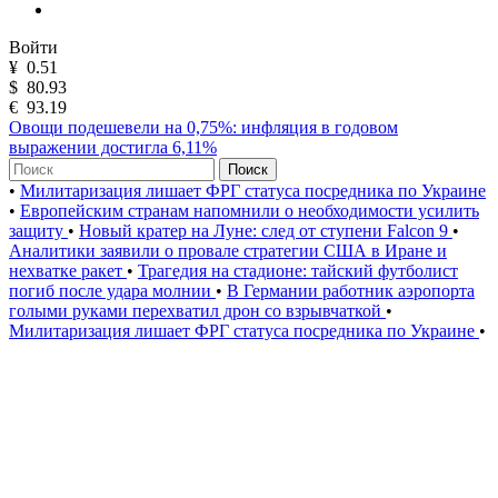
Войти
¥
0.51
$
80.93
€
93.19
Овощи подешевели на 0,75%: инфляция в годовом
выражении достигла 6,11%
Поиск
•
Милитаризация лишает ФРГ статуса посредника по Украине
•
Европейским странам напомнили о необходимости усилить
защиту
•
Новый кратер на Луне: след от ступени Falcon 9
•
Аналитики заявили о провале стратегии США в Иране и
нехватке ракет
•
Трагедия на стадионе: тайский футболист
погиб после удара молнии
•
В Германии работник аэропорта
голыми руками перехватил дрон со взрывчаткой
•
Милитаризация лишает ФРГ статуса посредника по Украине
•