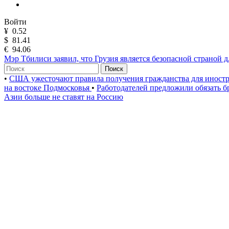
Войти
¥
0.52
$
81.41
€
94.06
Мэр Тбилиси заявил, что Грузия является безопасной страной 
Поиск
•
США ужесточают правила получения гражданства для иност
на востоке Подмосковья
•
Работодателей предложили обязать б
Азии больше не ставят на Россию