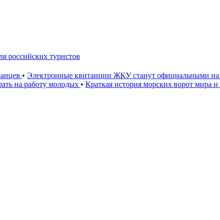
для российских туристов
ранцев
•
Электронные квитанции ЖКУ станут официальными на 
рать на работу молодых
•
Краткая история морских ворот мира и