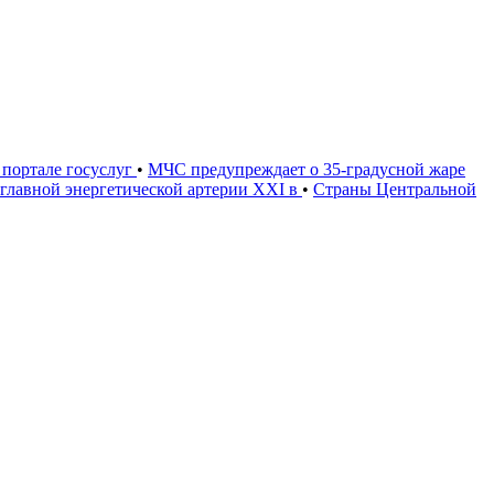
портале госуслуг
•
МЧС предупреждает о 35-градусной жаре
 главной энергетической артерии XXI в
•
Страны Центральной