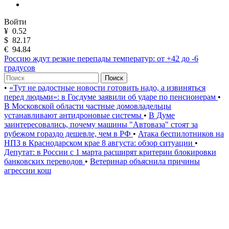
Войти
¥
0.52
$
82.17
€
94.84
Россию ждут резкие перепады температур: от +42 до -6
градусов
Поиск
•
«Тут не радостные новости готовить надо, а извиняться
перед людьми»: в Госдуме заявили об ударе по пенсионерам
•
В Московской области частные домовладельцы
устанавливают антидроновые системы
•
В Думе
заинтересовались, почему машины "Автоваза" стоят за
рубежом гораздо дешевле, чем в РФ
•
Атака беспилотников на
НПЗ в Краснодарском крае 8 августа: обзор ситуации
•
Депутат: в России с 1 марта расширят критерии блокировки
банковских переводов
•
Ветеринар объяснила причины
агрессии кош