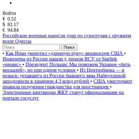
Войти
¥
0.52
$
82.17
€
94.84
Российские военные нанесли удар по сухогрузам с оружием
возле Одессы
Поиск
•
Как Иран укоротил «длинную руку» авианосцев США
•
Инженеры из России нашли у дронов ВСУ со Starlink
«нюанс»
•
Президент Польши: Мы поможем Украине «бить
москалей», но при одном условии
•
Из Центробанка — в
розыск: уехавшего из России бывшего зама Набиуллиной
заподозрили в хищении 4,3 млрд рублей
•
США ужесточают
правила получения гражданства для иностранцев
•
Электронные квитанции ЖКУ станут официальными на
портале госуслуг