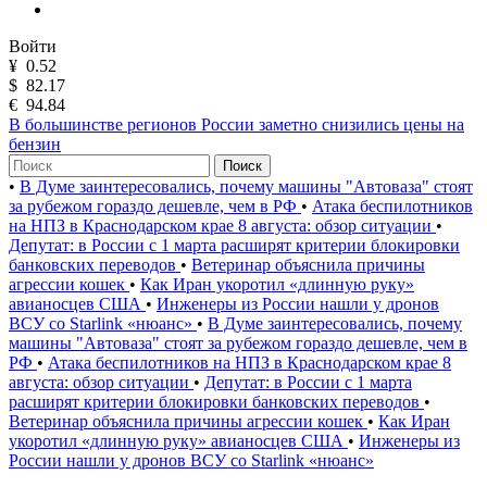
Войти
¥
0.52
$
82.17
€
94.84
В большинстве регионов России заметно снизились цены на
бензин
Поиск
•
В Думе заинтересовались, почему машины "Автоваза" стоят
за рубежом гораздо дешевле, чем в РФ
•
Атака беспилотников
на НПЗ в Краснодарском крае 8 августа: обзор ситуации
•
Депутат: в России с 1 марта расширят критерии блокировки
банковских переводов
•
Ветеринар объяснила причины
агрессии кошек
•
Как Иран укоротил «длинную руку»
авианосцев США
•
Инженеры из России нашли у дронов
ВСУ со Starlink «нюанс»
•
В Думе заинтересовались, почему
машины "Автоваза" стоят за рубежом гораздо дешевле, чем в
РФ
•
Атака беспилотников на НПЗ в Краснодарском крае 8
августа: обзор ситуации
•
Депутат: в России с 1 марта
расширят критерии блокировки банковских переводов
•
Ветеринар объяснила причины агрессии кошек
•
Как Иран
укоротил «длинную руку» авианосцев США
•
Инженеры из
России нашли у дронов ВСУ со Starlink «нюанс»