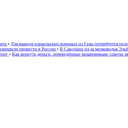
ерта
•
Для вывода израильских военных из Газы потребуется п
азрешили провести в России
•
В Саксонии из-за мелководья Эл
денег
•
Как вернуть деньги, переведённые мошенникам: советы э