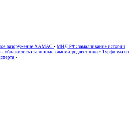
олное разоружение ХАМАС
•
МИД РФ: замалчивание истории
ьбы обнажились старинные камни-предвестники
•
Турфирма из
ксперта
•