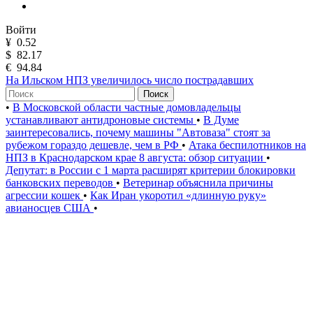
Войти
¥
0.52
$
82.17
€
94.84
На Ильском НПЗ увеличилось число пострадавших
Поиск
•
В Московской области частные домовладельцы
устанавливают антидроновые системы
•
В Думе
заинтересовались, почему машины "Автоваза" стоят за
рубежом гораздо дешевле, чем в РФ
•
Атака беспилотников на
НПЗ в Краснодарском крае 8 августа: обзор ситуации
•
Депутат: в России с 1 марта расширят критерии блокировки
банковских переводов
•
Ветеринар объяснила причины
агрессии кошек
•
Как Иран укоротил «длинную руку»
авианосцев США
•