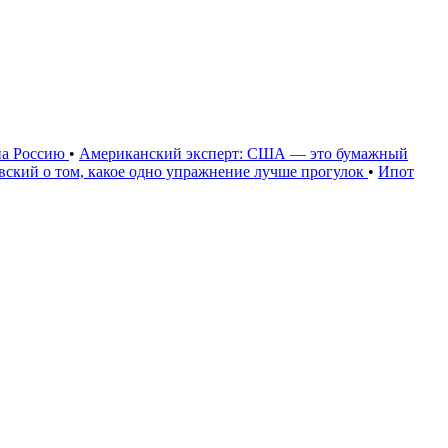
на Россию
•
Американский эксперт: США — это бумажный
овский о том, какое одно упражнение лучше прогулок
•
Ипот