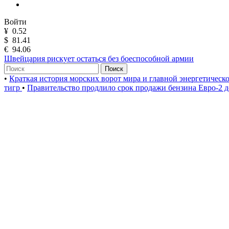
Войти
¥
0.52
$
81.41
€
94.06
Швейцария рискует остаться без боеспособной армии
Поиск
•
Краткая история морских ворот мира и главной энергетическ
тигр
•
Правительство продлило срок продажи бензина Евро-2 д