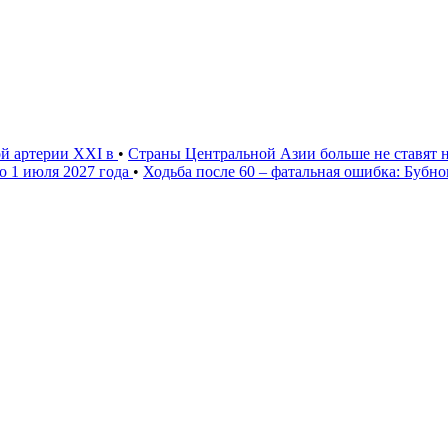
ой артерии XXI в
•
Страны Центральной Азии больше не ставят 
о 1 июля 2027 года
•
Ходьба после 60 – фатальная ошибка: Бубн