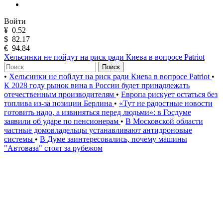
Войти
¥
0.52
$
82.17
€
94.84
Хельсинки не пойдут на риск ради Киева в вопросе Patriot
Поиск
•
Хельсинки не пойдут на риск ради Киева в вопросе Patriot
•
К 2028 году рынок вина в России будет принадлежать
отечественным производителям
•
Европа рискует остаться без
топлива из-за позиции Берлина
•
«Тут не радостные новости
готовить надо, а извиняться перед людьми»: в Госдуме
заявили об ударе по пенсионерам
•
В Московской области
частные домовладельцы устанавливают антидроновые
системы
•
В Думе заинтересовались, почему машины
"Автоваза" стоят за рубежом