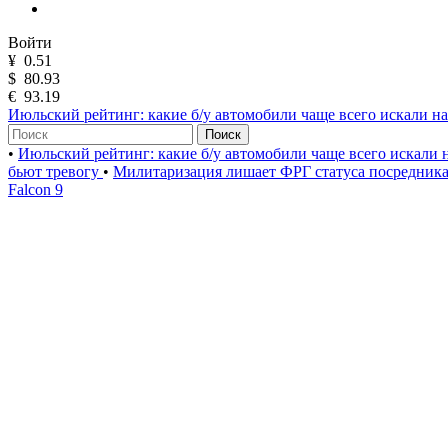
Войти
¥
0.51
$
80.93
€
93.19
Июльский рейтинг: какие б/у автомобили чаще всего искали н
Поиск
•
Июльский рейтинг: какие б/у автомобили чаще всего искали
бьют тревогу
•
Милитаризация лишает ФРГ статуса посредник
Falcon 9