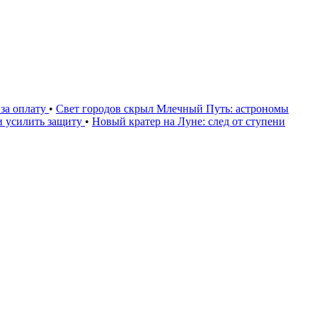
за оплату
•
Свет городов скрыл Млечный Путь: астрономы
и усилить защиту
•
Новый кратер на Луне: след от ступени