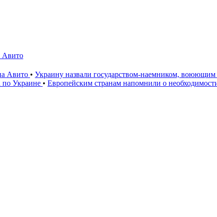
а Авито
 на Авито
•
Украину назвали государством-наемником, воюющим 
а по Украине
•
Европейским странам напомнили о необходимост