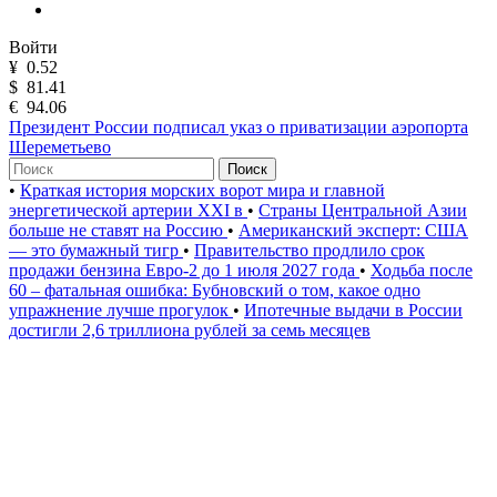
Войти
¥
0.52
$
81.41
€
94.06
Президент России подписал указ о приватизации аэропорта
Шереметьево
Поиск
•
Краткая история морских ворот мира и главной
энергетической артерии XXI в
•
Страны Центральной Азии
больше не ставят на Россию
•
Американский эксперт: США
— это бумажный тигр
•
Правительство продлило срок
продажи бензина Евро-2 до 1 июля 2027 года
•
Ходьба после
60 – фатальная ошибка: Бубновский о том, какое одно
упражнение лучше прогулок
•
Ипотечные выдачи в России
достигли 2,6 триллиона рублей за семь месяцев