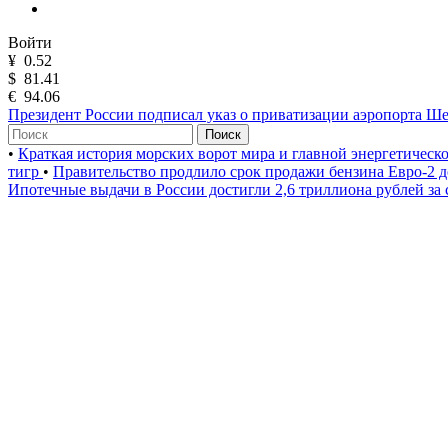
Войти
¥
0.52
$
81.41
€
94.06
Президент России подписал указ о приватизации аэропорта Ш
Поиск
•
Краткая история морских ворот мира и главной энергетическ
тигр
•
Правительство продлило срок продажи бензина Евро-2 д
Ипотечные выдачи в России достигли 2,6 триллиона рублей за