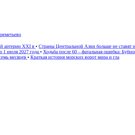
ереметьево
ой артерии XXI в
•
Страны Центральной Азии больше не ставят 
о 1 июля 2027 года
•
Ходьба после 60 – фатальная ошибка: Бубн
 семь месяцев
•
Краткая история морских ворот мира и гла