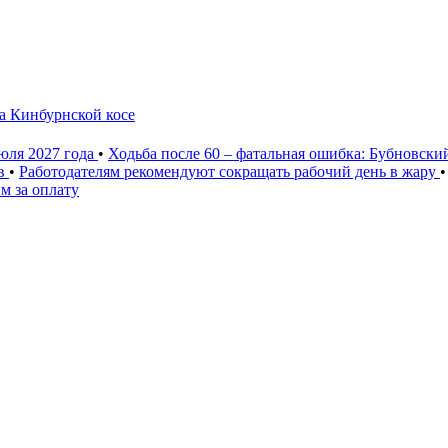
а Кинбурнской косе
юля 2027 года
•
Ходьба после 60 – фатальная ошибка: Бубновски
ев
•
Работодателям рекомендуют сокращать рабочий день в жару
•
м за оплату