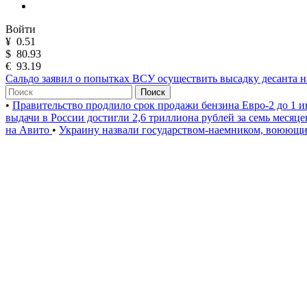
Войти
¥
0.51
$
80.93
€
93.19
Сальдо заявил о попытках ВСУ осуществить высадку десанта н
Поиск
•
Правительство продлило срок продажи бензина Евро-2 до 1 и
выдачи в России достигли 2,6 триллиона рублей за семь месяц
на Авито
•
Украину назвали государством-наемником, воюющи