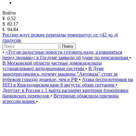
Войти
¥
0.52
$
82.17
€
94.84
Россию ждут резкие перепады температур: от +42 до -6
градусов
Поиск
•
«Тут не радостные новости готовить надо, а извиняться
перед людьми»: в Госдуме заявили об ударе по пенсионерам
•
В Московской области частные домовладельцы
устанавливают антидроновые системы
•
В Думе
заинтересовались, почему машины "Автоваза" стоят за
рубежом гораздо дешевле, чем в РФ
•
Атака беспилотников на
НПЗ в Краснодарском крае 8 августа: обзор ситуации
•
Депутат: в России с 1 марта расширят критерии блокировки
банковских переводов
•
Ветеринар объяснила причины
агрессии кошек
•