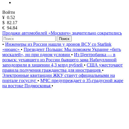
Войти
¥
0.52
$
82.17
€
94.84
Продажи автомобилей «Москвич» значительно сократились
Поиск
•
Инженеры из России нашли у дронов ВСУ со Starlink
«нюанс»
•
Президент Польши: Мы поможем Украине «бить
москалей», но при одном условии
•
Из Центробанка — в
розыск: уехавшего из России бывшего зама Набиуллиной
заподозрили в хищении 4,3 млрд рублей
•
США ужесточают
правила получения гражданства для иностранцев
•
Электронные квитанции ЖКУ станут официальными на
портале госуслуг
•
МЧС предупреждает о 35-градусной жаре
на востоке Подмосковья
•