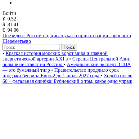
Войти
¥
0.52
$
81.41
€
94.06
Президент России подписал указ о приватизации аэропорта
Шереметьево
Поиск
•
Краткая история морских ворот мира и главной
энергетической артерии XXI в
•
Страны Центральной Азии
больше не ставят на Россию
•
Американский эксперт: США
— это бумажный тигр
•
Правительство продлило срок
продажи бензина Евро-2 до 1 июля 2027 года
•
Ходьба после
60 – фатальная ошибка: Бубновский о том, какое одно упраж