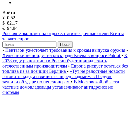
Войти
¥
0.52
$
82.17
€
94.84
Россияне экономят на отдыхе: пятизвездочные отели Египта
теряют спрос
Поиск
•
Пентагон ужесточает требования к срокам выпуска оружия
•
Хельсинки не пойдут на риск ради Киева в вопросе Patriot
•
К
2028 году рынок вина в России будет принадлежать
отечественным производителям
•
Европа рискует остаться без
топлива из-за позиции Берлина
•
«Тут не радостные новости
готовить надо, а извиняться перед людьми»: в Госдуме
заявили об ударе по пенсионерам
•
В Московской области
частные домовладельцы устанавливают антидроновые
системы