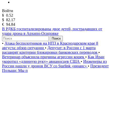
Войти
¥
0.52
$
82.17
€
94.84
В РДКБ госпитализированы двое детей, пострадавших от
удара дрона в Архипо-Осиповке
Поиск
•
Атака беспилотников на НПЗ в Краснодарском крае 8
августа: обзор ситуации
•
Депутат: в России с 1 марта
расширят критерии блокировки банковских переводов
•
Ветеринар объяснила причины агрессии кошек
•
Как Иран
укоротил «длинную руку» авианосцев США
•
Инженеры из
России нашли у дронов ВСУ со Starlink «нюанс»
•
Президент
Польши: Мы п