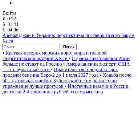
Войти
¥
0.52
$
81.41
€
94.06
Азербайджан и Украина: перспективы поставок газа из Баку в
Киев
Поиск
•
Краткая история морских ворот мира и главной
энергетической артерии XXI в
•
Страны Центральной Азии
больше не ставят на Россию
•
Американский эксперт: США
— это бумажный тигр
•
Правительство продлило срок
продажи бензина Евро-2 до 1 июля 2027 года
•
Ходьба после
60 – фатальная ошибка: Бубновский о том, какое одно
упражнение лучше прогулок
•
Ипотечные выдачи в России
достигли 2,6 триллиона рублей за семь месяцев