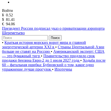
Войти
¥
0.52
$
81.41
€
94.06
Президент России подписал указ о приватизации аэропорта
Шереметьево
Поиск
•
Краткая история морских ворот мира и главной
энергетической артерии XXI в
•
Страны Центральной Азии
больше не ставят на Россию
•
Американский эксперт: США
— это бумажный тигр
•
Правительство продлило срок
продажи бензина Евро-2 до 1 июля 2027 года
•
Ходьба после
60 – фатальная ошибка: Бубновский о том, какое одно
упражнение лучше прогулок
•
Ипотечны