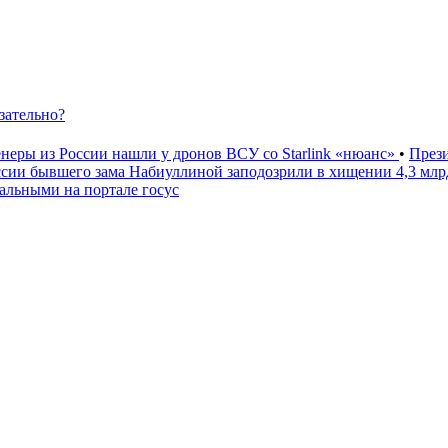
зательно?
неры из России нашли у дронов ВСУ со Starlink «нюанс»
•
През
ссии бывшего зама Набиуллиной заподозрили в хищении 4,3 мл
льными на портале госус