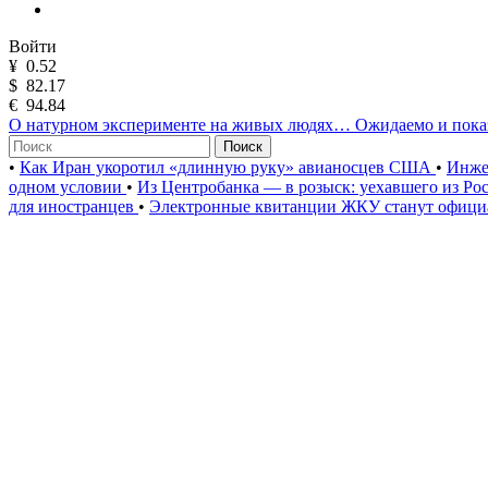
Войти
¥
0.52
$
82.17
€
94.84
О натурном эксперименте на живых людях… Ожидаемо и пока
Поиск
•
Как Иран укоротил «длинную руку» авианосцев США
•
Инже
одном условии
•
Из Центробанка — в розыск: уехавшего из Ро
для иностранцев
•
Электронные квитанции ЖКУ станут официа