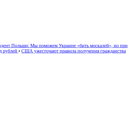
идент Польши: Мы поможем Украине «бить москалей», но при
рд рублей
•
США ужесточают правила получения гражданства