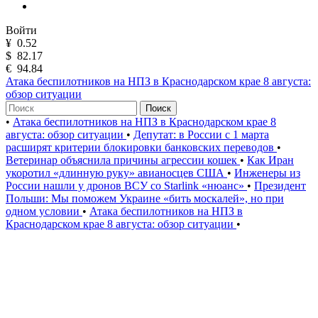
Войти
¥
0.52
$
82.17
€
94.84
Атака беспилотников на НПЗ в Краснодарском крае 8 августа:
обзор ситуации
Поиск
•
Атака беспилотников на НПЗ в Краснодарском крае 8
августа: обзор ситуации
•
Депутат: в России с 1 марта
расширят критерии блокировки банковских переводов
•
Ветеринар объяснила причины агрессии кошек
•
Как Иран
укоротил «длинную руку» авианосцев США
•
Инженеры из
России нашли у дронов ВСУ со Starlink «нюанс»
•
Президент
Польши: Мы поможем Украине «бить москалей», но при
одном условии
•
Атака беспилотников на НПЗ в
Краснодарском крае 8 августа: обзор ситуации
•