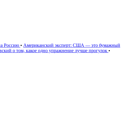
на Россию
•
Американский эксперт: США — это бумажный
овский о том, какое одно упражнение лучше прогулок
•