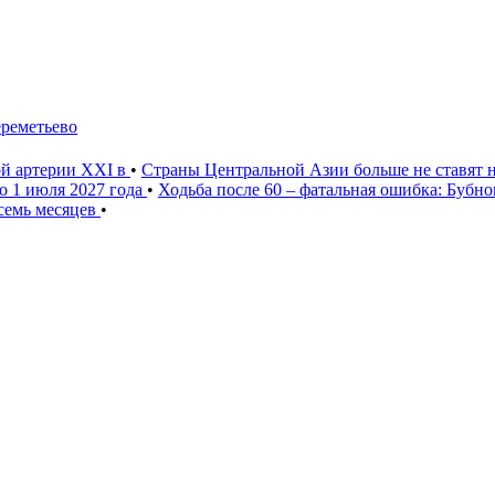
ереметьево
ой артерии XXI в
•
Страны Центральной Азии больше не ставят 
о 1 июля 2027 года
•
Ходьба после 60 – фатальная ошибка: Бубн
 семь месяцев
•