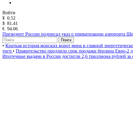
Войти
¥
0.52
$
81.41
€
94.06
Президент России подписал указ о приватизации аэропорта Ш
Поиск
•
Краткая история морских ворот мира и главной энергетическ
тигр
•
Правительство продлило срок продажи бензина Евро-2 д
Ипотечные выдачи в России достигли 2,6 триллиона рублей за