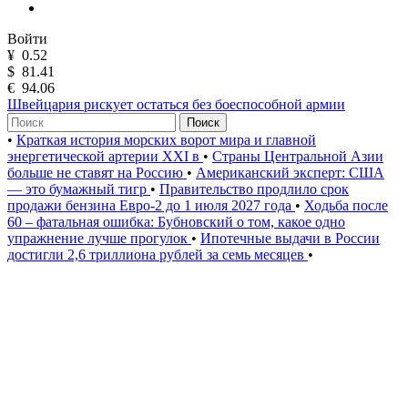
Войти
¥
0.52
$
81.41
€
94.06
Швейцария рискует остаться без боеспособной армии
Поиск
•
Краткая история морских ворот мира и главной
энергетической артерии XXI в
•
Страны Центральной Азии
больше не ставят на Россию
•
Американский эксперт: США
— это бумажный тигр
•
Правительство продлило срок
продажи бензина Евро-2 до 1 июля 2027 года
•
Ходьба после
60 – фатальная ошибка: Бубновский о том, какое одно
упражнение лучше прогулок
•
Ипотечные выдачи в России
достигли 2,6 триллиона рублей за семь месяцев
•