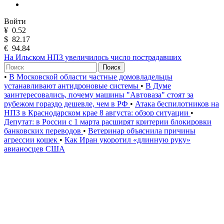
Войти
¥
0.52
$
82.17
€
94.84
На Ильском НПЗ увеличилось число пострадавших
Поиск
•
В Московской области частные домовладельцы
устанавливают антидроновые системы
•
В Думе
заинтересовались, почему машины "Автоваза" стоят за
рубежом гораздо дешевле, чем в РФ
•
Атака беспилотников на
НПЗ в Краснодарском крае 8 августа: обзор ситуации
•
Депутат: в России с 1 марта расширят критерии блокировки
банковских переводов
•
Ветеринар объяснила причины
агрессии кошек
•
Как Иран укоротил «длинную руку»
авианосцев США