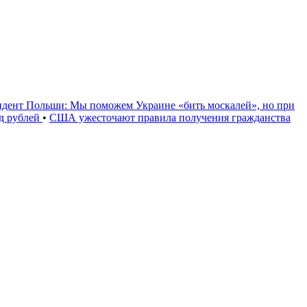
идент Польши: Мы поможем Украине «бить москалей», но при
рд рублей
•
США ужесточают правила получения гражданства