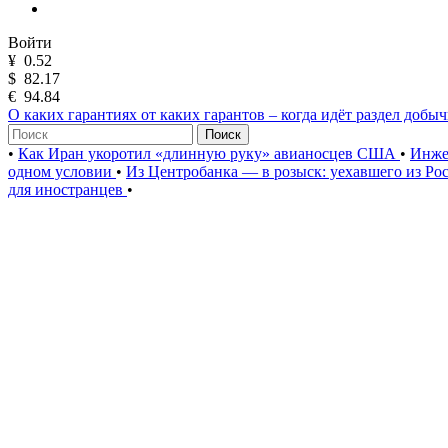
Войти
¥
0.52
$
82.17
€
94.84
О каких гарантиях от каких гарантов – когда идёт раздел добы
Поиск
•
Как Иран укоротил «длинную руку» авианосцев США
•
Инже
одном условии
•
Из Центробанка — в розыск: уехавшего из Ро
для иностранцев
•