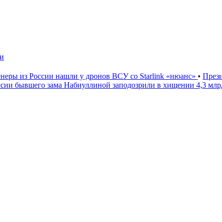
чи
неры из России нашли у дронов ВСУ со Starlink «нюанс»
•
През
ссии бывшего зама Набиуллиной заподозрили в хищении 4,3 мл