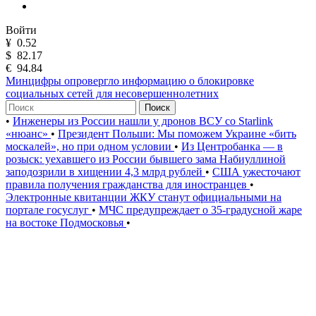
Войти
¥
0.52
$
82.17
€
94.84
Минцифры опровергло информацию о блокировке
социальных сетей для несовершеннолетних
Поиск
•
Инженеры из России нашли у дронов ВСУ со Starlink
«нюанс»
•
Президент Польши: Мы поможем Украине «бить
москалей», но при одном условии
•
Из Центробанка — в
розыск: уехавшего из России бывшего зама Набиуллиной
заподозрили в хищении 4,3 млрд рублей
•
США ужесточают
правила получения гражданства для иностранцев
•
Электронные квитанции ЖКУ станут официальными на
портале госуслуг
•
МЧС предупреждает о 35-градусной жаре
на востоке Подмосковья
•